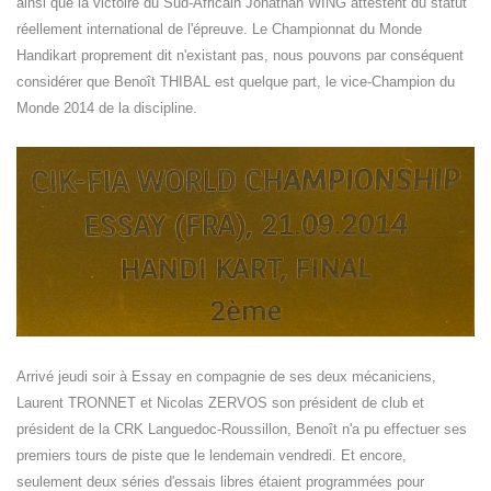
ainsi que la victoire du Sud-Africain Jonathan WING attestent du statut
réellement international de l'épreuve. Le Championnat du Monde
Handikart proprement dit n'existant pas, nous pouvons par conséquent
considérer que Benoît THIBAL est quelque part, le vice-Champion du
Monde 2014 de la discipline.
Arrivé jeudi soir à Essay en compagnie de ses deux mécaniciens,
Laurent TRONNET et Nicolas ZERVOS son président de club et
président de la CRK Languedoc-Roussillon, Benoît n'a pu effectuer ses
premiers tours de piste que le lendemain vendredi. Et encore,
seulement deux séries d'essais libres étaient programmées pour