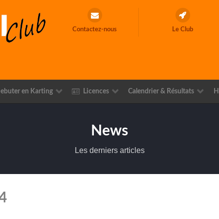
Contactez-nous
Le Club
ebuter en Karting
Licences
Calendrier & Résultats
H
News
Les derniers articles
4