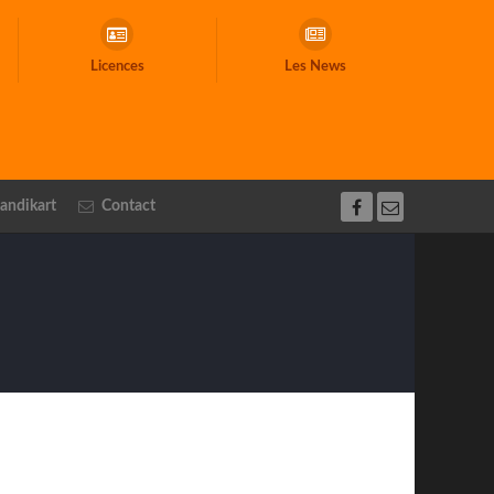
Licences
Les News
andikart
Contact