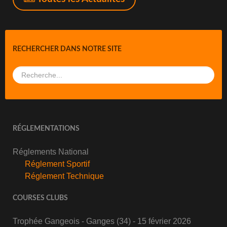
RECHERCHER DANS NOTRE SITE
RÉGLEMENTATIONS
Réglements National
Réglement Sportif
Réglement Technique
COURSES CLUBS
Trophée Gangeois - Ganges (34) - 15 février 2026